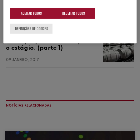
micro-oxigenação?
ACEITAR TODOS
REJEITAR TODOS
26 OUTUBRO, 2016
DEFINIÇÕES DE COOKIES
ADEGA
ESTÁGIO
Como preparar o vinho para
o estágio. (parte 1)
09 JANEIRO, 2017
NOTÍCIAS RELACIONADAS