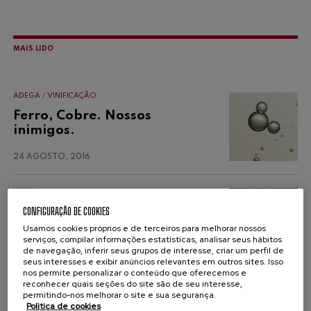
MAIS LIDO
ADEGA
VINIFICAÇÃO
Ferro, Cobre. Nossos
inimigos.
24 AGOSTO, 2016
VINHA
Quanto tanino necessita o
CONFIGURAÇÃO DE COOKIES
meu vinho?
Usamos cookies próprios e de terceiros para melhorar nossos
serviços, compilar informações estatísticas, analisar seus hábitos
de navegação, inferir seus grupos de interesse, criar um perfil de
28 SETEMBRO, 2016
seus interesses e exibir anúncios relevantes em outros sites. Isso
nos permite personalizar o conteúdo que oferecemos e
reconhecer quais seções do site são de seu interesse,
ADEGA
VINIFICAÇÃO
permitindo-nos melhorar o site e sua segurança.
Politica de cookies
Quais são os benefícios da