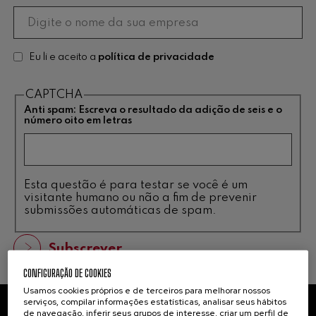
Eu li e aceito a
política de privacidade
CAPTCHA
Anti spam: Escreva o resultado da adição de seis e o
número oito em letras
Esta questão é para testar se você é um
visitante humano ou não a fim de prevenir
submissões automáticas de spam.
CONFIGURAÇÃO DE COOKIES
Usamos cookies próprios e de terceiros para melhorar nossos
serviços, compilar informações estatísticas, analisar seus hábitos
de navegação, inferir seus grupos de interesse, criar um perfil de