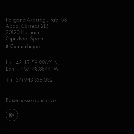
Poligono Akarregi, Pab. 5B
Apdo. Correos 212
20120 Hernani
Gipuzkoa, Spain
Como chegar
Lat. 43º 15’ 58.9962” N
Lon. -1º 57’ 48.8844” W
T.
(+34) 943 336 032
Baixe nosso aplicativo: