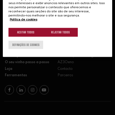
NEWSLETTER
seus interesses e exibir anúncios relevantes em outros sites. Isso
nos permite personalizar o conteúdo que oferecemos e
Mantenha-se informado subscrevendo a
reconhecer quais seções do site são de seu interesse,
permitindo-nos melhorar o site e sua segurança.
nossa newsletter.
Politica de cookies
Subscrever
ACEITAR TODOS
REJEITAR TODOS
DEFINIÇÕES DE COOKIES
Formação
Recursos para enólogos
O seu vinho passo a passo
AZ3Oeno
Loja
Contacto
Ferramentas
Parceiros