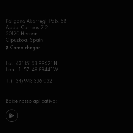
Poligono Akarregi, Pab. 5B
Apdo. Correos 212
20120 Hernani
Gipuzkoa, Spain
Como chegar
Lat. 43º 15’ 58.9962” N
Lon. -1º 57’ 48.8844” W
T.
(+34) 943 336 032
Baixe nosso aplicativo: