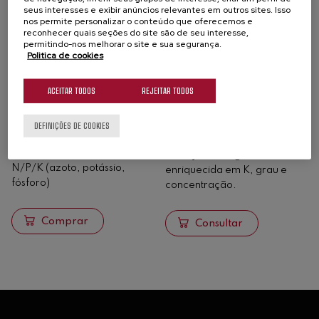
seus interesses e exibir anúncios relevantes em outros sites. Isso
nos permite personalizar o conteúdo que oferecemos e
reconhecer quais seções do site são de seu interesse,
permitindo-nos melhorar o site e sua segurança.
Politica de cookies
ACEITAR TODOS
REJEITAR TODOS
Tenor SDR 5/5/10 SK
Guanor 3/6/12
+3Mg Clorur
DEFINIÇÕES DE COOKIES
ADUBOS ORGANOMINERAIS
ADUBOS ORGANOMINERAIS
Ativação biológica
N/P/K (azoto, potássio,
enriquecida em K, grau e
fósforo)
concentração.
Comprar
Consultar