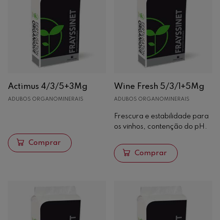
Sólidos
Corretores orgânicos
Adubos orgânicos
Adubos organominerais
Líquidos
Actimus 4/3/5+3Mg
Wine Fresh 5/3/1+5Mg
Enológicos
ADUBOS ORGANOMINERAIS
ADUBOS ORGANOMINERAIS
Frescura e estabilidade para
Madeira
os vinhos, contenção do pH.
Recipientes Quentes
Comprar
Análise
Comprar
Maquinaria