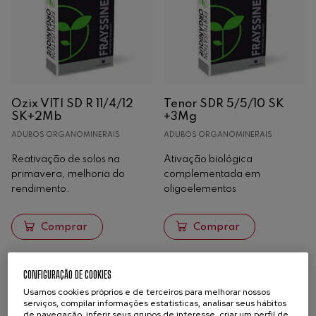
Ozix VITI SD R 11/4/12
Tenor SDR 5/5/10 SK
SK+2Mb
+3Mg
ADUBOS ORGANOMINERAIS
ADUBOS ORGANOMINERAIS
Reativação de solos na
Ativação biológica
primavera, melhoria do
complementada em
rendimento.
oligoelementos
Comprar
Comprar
CONFIGURAÇÃO DE COOKIES
Usamos cookies próprios e de terceiros para melhorar nossos
serviços, compilar informações estatísticas, analisar seus hábitos
de navegação, inferir seus grupos de interesse, criar um perfil de