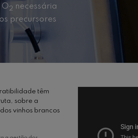
e O
necessária
2
 os precursores
ratibilidade têm
uta, sobre a
 dos vinhos brancos
ra a gestão dos