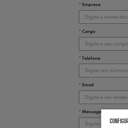
* Empresa
* Cargo
* Telefone
* Email
* Mensagem
CONFIGUR