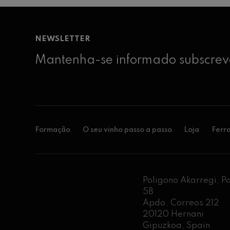
NEWSLETTER
Mantenha-se informado subscreve
Formação
O seu vinho passo a passo
Loja
Ferr
Poligono Akarregi, P
5B
Apdo. Correos 212
20120 Hernani
Gipuzkoa, Spain