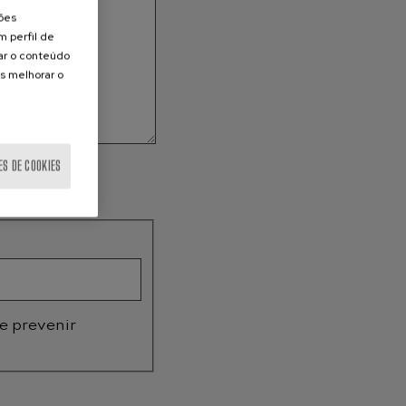
ções
m perfil de
zar o conteúdo
s melhorar o
ES DE COOKIES