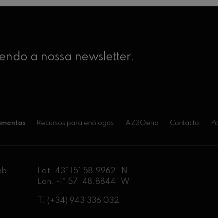
ndo a nossa newsletter.
amentas
Recursos para enólogos
AZ3Oeno
Contacto
Pa
ab.
Lat. 43º 15’ 58.9962” N
Lon. -1º 57’ 48.8844” W
T.
(+34) 943 336 032