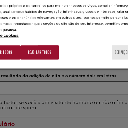
kies próprios e de terceiros para melhorar nossos serviços, compilar informa
s, analisar seus hábitos de navegação, inferir seus grupos de interesse, criar u
sses e exibir anúncios relevantes em outros sites. Isso nos permite personali
emos e reconhecer quais seções do site são de seu interesse, permitindo-no
 segurança.
de cookies
AR TODOS
REJEITAR TODOS
DEFINIÇÕ
ica de privacidade
 resultado da adição de oito e o número dois em letras
tar se você é um visitante humano ou não a fim de prevenir
áticas de spam.