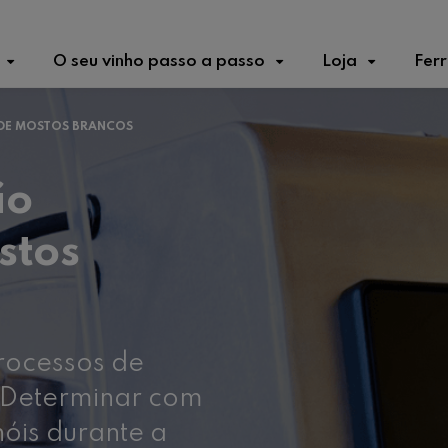
O seu vinho passo a passo
Loja
Fer
DE MOSTOS BRANCOS
ão
stos
rocessos de
 Determinar com
nóis durante a