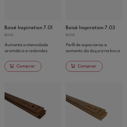
Chips
Aduelas
Boisé
Boisé Inspiration 7.01
Boisé Inspiration 7.03
Seguin Moreau
BOISÉ
BOISÉ
Sticks
Aumenta a intensidade
Perfil de especiarias e
Oenoblock
aromática e redondez
aumento da doçura na boca
Extrato tânico
Barricas e grandes recipientes
Comprar
Comprar
Recipientes Quentes
Análise
Maquinaria