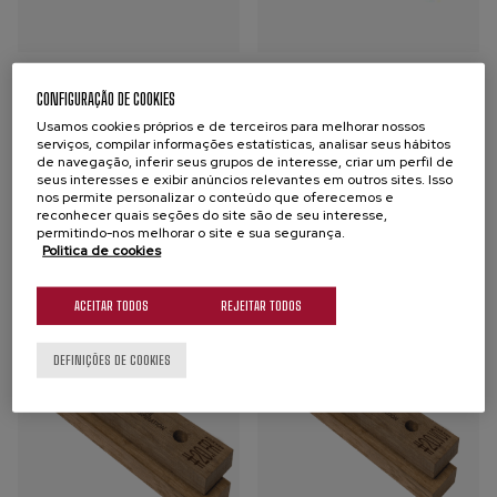
Boisé Inspiration 20.3
Boisé Inspiration 20.5
CONFIGURAÇÃO DE COOKIES
BOISÉ
BOISÉ
Usamos cookies próprios e de terceiros para melhorar nossos
serviços, compilar informações estatísticas, analisar seus hábitos
Potenciar a complexidade e
Potenciar a complexidade e
de navegação, inferir seus grupos de interesse, criar um perfil de
a concentração na boca dos
a frescura dos vinhos
seus interesses e exibir anúncios relevantes em outros sites. Isso
nos permite personalizar o conteúdo que oferecemos e
vinhos
reconhecer quais seções do site são de seu interesse,
permitindo-nos melhorar o site e sua segurança.
Comprar
Politica de cookies
Comprar
ACEITAR TODOS
REJEITAR TODOS
DEFINIÇÕES DE COOKIES