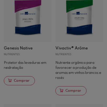
Fertilização
Enológicos
Enzimas
Leveduras
Bactérias
Nutrientes
Genesis Native
Vivactiv® Arôme
Derivados de levedura
NUTRIENTES
NUTRIENTES
Vinificadores
Taninos
Protetor das leveduras em
Nutriente orgânico para
reidratação
favorecer a produção de
Clarificação
aromas em vinhos brancos e
Estabilização
rosés
Comprar
Conservação
Tratamentos específicos
Comprar
Corretores de acidez
Filtração