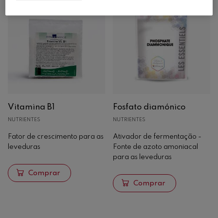
Vitamina B1
Fosfato diamónico
NUTRIENTES
NUTRIENTES
Fator de crescimento para as
Ativador de fermentação -
leveduras
Fonte de azoto amoniacal
para as leveduras
Comprar
Comprar