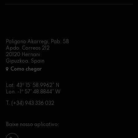
Poligono Akarregi, Pab. 5B
Apdo. Correos 212
20120 Hernani
Gipuzkoa, Spain
Como chegar
Lat. 43º 15’ 58.9962” N
Lon. -1º 57’ 48.8844” W
T.
(+34) 943 336 032
Baixe nosso aplicativo: