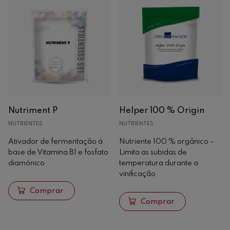
Espumantes
Madeira
Recipientes Quentes
Análise
Maquinaria
Nutriment P
Helper 100 % Origin
NUTRIENTES
NUTRIENTES
Ativador de fermentação à
Nutriente 100 % orgânico -
base de Vitamina B1 e fosfato
Limita as subidas de
diamónico
temperatura durante a
vinificação
Comprar
Comprar