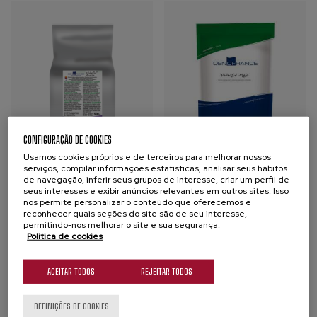
CONFIGURAÇÃO DE COOKIES
Usamos cookies próprios e de terceiros para melhorar nossos
Vivactiv® Ecorce
Vivactiv® Malo
serviços, compilar informações estatísticas, analisar seus hábitos
de navegação, inferir seus grupos de interesse, criar um perfil de
NUTRIENTES
NUTRIENTES
seus interesses e exibir anúncios relevantes em outros sites. Isso
nos permite personalizar o conteúdo que oferecemos e
Paredes celulares de
Nutriente orgânico para uma
reconhecer quais seções do site são de seu interesse,
levedura que estimulam a
gestão qualitativa da FML
permitindo-nos melhorar o site e sua segurança.
fermentação alcoólica
Politica de cookies
Comprar
ACEITAR TODOS
REJEITAR TODOS
Comprar
DEFINIÇÕES DE COOKIES