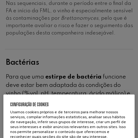
Nas sequenciais, durante o período entre o final da
FA e início da FML, o vinho é especialmente sensível
às contaminações por
Brettanomyces
, pelo que é
importante avaliar o risco e fazer o seguimento das
populações desta companheira indesejável.
Bactérias
Para que uma
estirpe de bactéria
funcione
deve estar bem adaptada às condições do
vinho (%vol, pH, temperatura, ácido málico) e
a sua nutrição deve ser programada de
CONFIGURAÇÃO DE COOKIES
acordo com as suas exigências, da riqueza do
Usamos cookies próprios e de terceiros para melhorar nossos
serviços, compilar informações estatísticas, analisar seus hábitos
mosto e da estirpe de levedura utilizada na
de navegação, inferir seus grupos de interesse, criar um perfil de
FA. Observou-se que as bactérias láticas têm
seus interesses e exibir anúncios relevantes em outros sites. Isso
nos permite personalizar o conteúdo que oferecemos e
necessidades muito específicas de
reconhecer quais seções do site são de seu interesse,