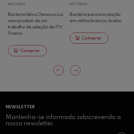
BACTÉRIAS
BACTÉRIAS
N
Bacteria lática Oenococcus
Bactéria para inoculação
N
oeni produto de um
em vinhos brancos ácidos
u
trabalho de seleção da ITV
France
Comprar
Comprar
NEWSLETTER
Mantenha-se informado subscrevendo a
nossa newsletter.