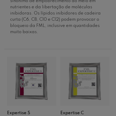
sinónimo de empobrecimento do meio em
nutrientes e da libertação de moléculas
inibidoras. Os lípidos inibidores de cadeira
curta (C6, C8, C10 e C12) podem provocar o
bloqueio da FML, inclusive em quantidades
muito baixas.
Expertise S
Expertise C
V