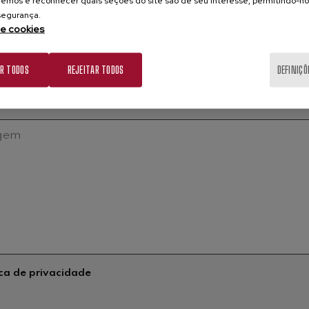
emos e reconhecer quais seções do site são de seu interesse, permitindo-no
 segurança.
de cookies
AR TODOS
REJEITAR TODOS
DEFINIÇÕ
ica de privacidade