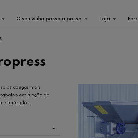
O seu vinho passo a passo
Loja
Fer
S
ropress
ra as adegas mais
 trabalho em função do
do elaborador.