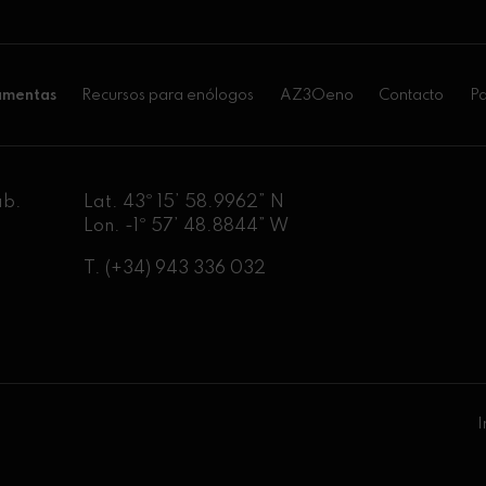
amentas
Recursos para enólogos
AZ3Oeno
Contacto
Pa
ab.
Lat. 43º 15’ 58.9962” N
Lon. -1º 57’ 48.8844” W
T.
(+34) 943 336 032
I