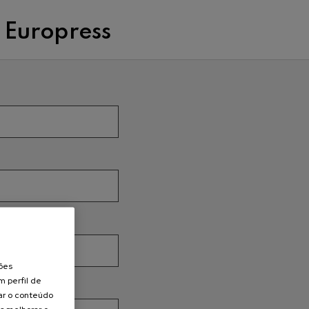
Europress
ções
m perfil de
zar o conteúdo