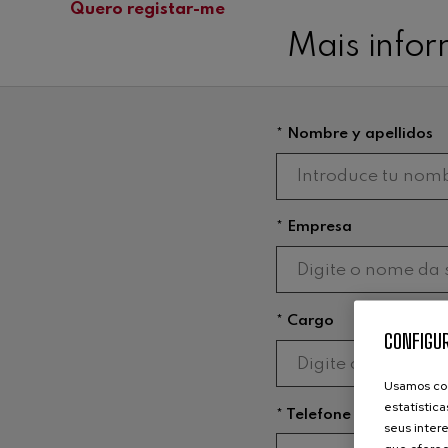
Quero registar-me
Mais info
* Nombre y apellidos
* Empresa
* Cargo
CONFIGUR
Usamos coo
estatística
* Telefone
seus intere