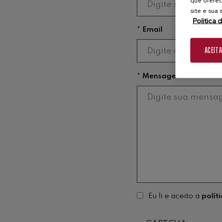
que oferec
site e sua
Politica 
* Email
ACEIT
* Mensagem
Eu li e aceito a
polít