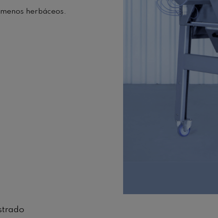
os menos herbáceos.
strado