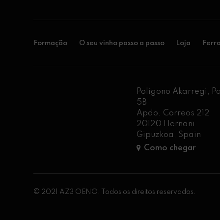
Formação
O seu vinho passo a passo
Loja
Ferr
Poligono Akarregi, P
5B
Apdo. Correos 212
20120 Hernani
Gipuzkoa, Spain
Como chegar
© 2021 AZ3 OENO. Todos os direitos reservados.